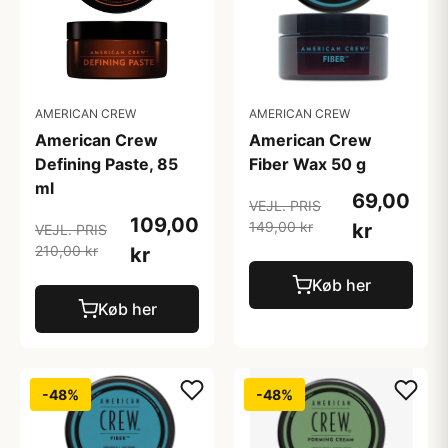
AMERICAN CREW
AMERICAN CREW
American Crew
American Crew
Defining Paste, 85
Fiber Wax 50 g
ml
69,00
VEJL. PRIS
109,00
149,00 kr
kr
VEJL. PRIS
210,00 kr
kr
Køb her
Køb her
-48%
-48%