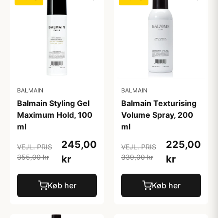
BALMAIN
BALMAIN
Balmain Styling Gel
Balmain Texturising
Maximum Hold, 100
Volume Spray, 200
ml
ml
245,00
225,00
VEJL. PRIS
VEJL. PRIS
355,00 kr
339,00 kr
kr
kr
Køb her
Køb her