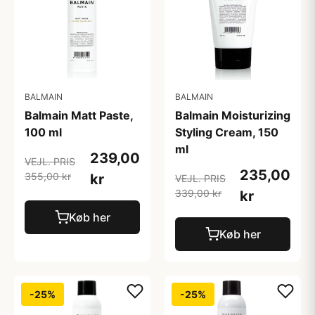
BALMAIN
BALMAIN
Balmain Matt Paste,
Balmain Moisturizing
100 ml
Styling Cream, 150
ml
239,00
VEJL. PRIS
235,00
355,00 kr
kr
VEJL. PRIS
339,00 kr
kr
Køb her
Køb her
-25%
-25%