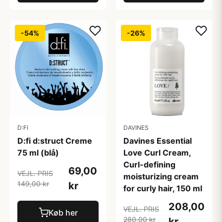
-54%
-26%
D:FI
DAVINES
D:fi d:struct Creme
Davines Essential
75 ml (blå)
Love Curl Cream,
Curl-defining
69,00
VEJL. PRIS
moisturizing cream
149,00 kr
kr
for curly hair, 150 ml
208,00
VEJL. PRIS
Køb her
280,00 kr
kr