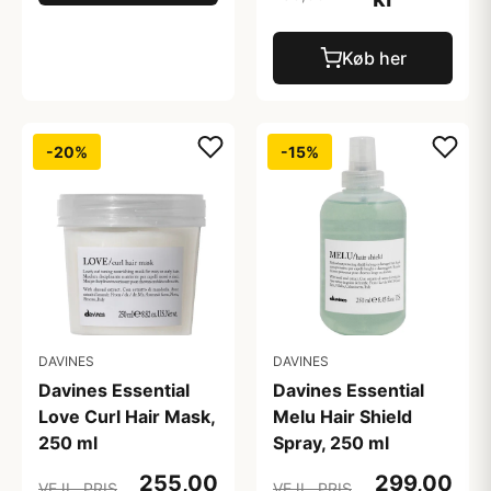
Køb her
-20%
-15%
DAVINES
DAVINES
Davines Essential
Davines Essential
Love Curl Hair Mask,
Melu Hair Shield
250 ml
Spray, 250 ml
255,00
299,00
VEJL. PRIS
VEJL. PRIS