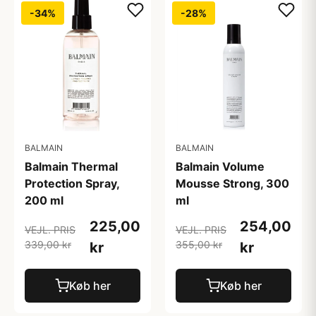
-34%
-28%
BALMAIN
BALMAIN
Balmain Thermal
Balmain Volume
Protection Spray,
Mousse Strong, 300
200 ml
ml
225,00
254,00
VEJL. PRIS
VEJL. PRIS
339,00 kr
355,00 kr
kr
kr
Køb her
Køb her