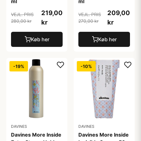
ml
ml
219,00
209,00
VEJL. PRIS
VEJL. PRIS
280,00 kr
270,00 kr
kr
kr
Køb her
Køb her
-19%
-10%
DAVINES
DAVINES
Davines More Inside
Davines More Inside