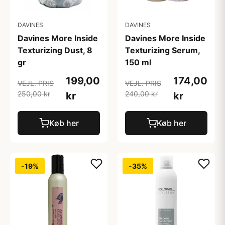
DAVINES
DAVINES
Davines More Inside
Davines More Inside
Texturizing Dust, 8
Texturizing Serum,
gr
150 ml
199,00
174,00
VEJL. PRIS
VEJL. PRIS
250,00 kr
240,00 kr
kr
kr
Køb her
Køb her
-19%
-35%