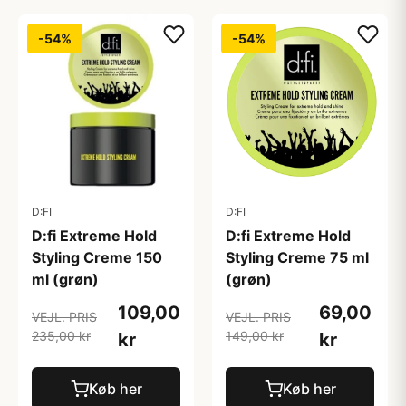
-54%
-54%
D:FI
D:FI
D:fi Extreme Hold
D:fi Extreme Hold
Styling Creme 150
Styling Creme 75 ml
ml (grøn)
(grøn)
109,00
69,00
VEJL. PRIS
VEJL. PRIS
235,00 kr
149,00 kr
kr
kr
Køb her
Køb her