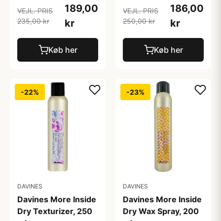
189,00
186,00
VEJL. PRIS
VEJL. PRIS
235,00 kr
250,00 kr
kr
kr
Køb her
Køb her
-22%
-23%
DAVINES
DAVINES
Davines More Inside
Davines More Inside
Dry Texturizer, 250
Dry Wax Spray, 200