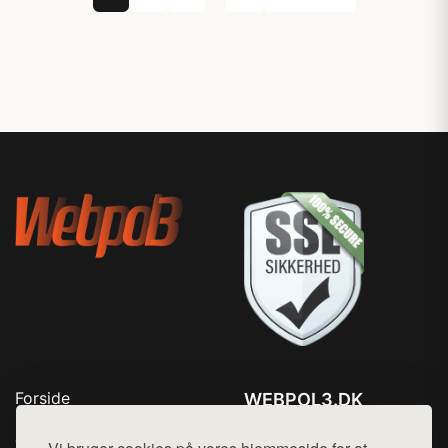
Forside
WEBPOL3.DK
Produkter
Tlf. 78768672
Top Rabatter