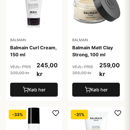
BALMAIN
BALMAIN
Balmain Curl Cream,
Balmain Matt Clay
150 ml
Strong, 100 ml
245,00
259,00
VEJL. PRIS
VEJL. PRIS
339,00 kr
355,00 kr
kr
kr
Køb her
Køb her
-33%
-31%