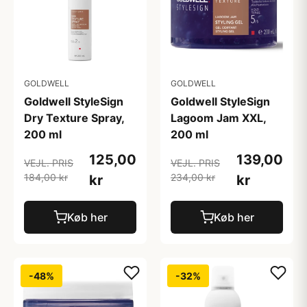
GOLDWELL
GOLDWELL
Goldwell StyleSign
Goldwell StyleSign
Dry Texture Spray,
Lagoom Jam XXL,
200 ml
200 ml
125,00
139,00
VEJL. PRIS
VEJL. PRIS
184,00 kr
234,00 kr
kr
kr
Køb her
Køb her
-48%
-32%