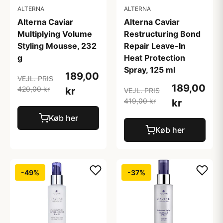
ALTERNA
ALTERNA
Alterna Caviar
Alterna Caviar
Multiplying Volume
Restructuring Bond
Styling Mousse, 232
Repair Leave-In
g
Heat Protection
Spray, 125 ml
189,00
VEJL. PRIS
189,00
420,00 kr
kr
VEJL. PRIS
419,00 kr
kr
Køb her
Køb her
-49%
-37%