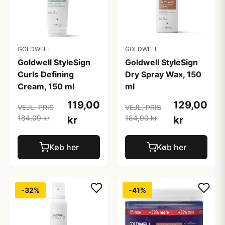
GOLDWELL
GOLDWELL
Goldwell StyleSign
Goldwell StyleSign
Curls Defining
Dry Spray Wax, 150
Cream, 150 ml
ml
119,00
129,00
VEJL. PRIS
VEJL. PRIS
184,00 kr
184,00 kr
kr
kr
Køb her
Køb her
-32%
-41%