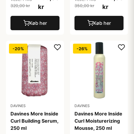
320,00 kr
350,00 kr
kr
kr
Køb her
Køb her
-20%
-26%
DAVINES
DAVINES
Davines More Inside
Davines More Inside
Curl Building Serum,
Curl Moisturerizing
250 ml
Mousse, 250 ml