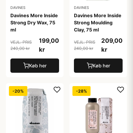
DAVINES
DAVINES
Davines More Inside
Davines More Inside
Strong Dry Wax, 75
Strong Moulding
ml
Clay, 75 ml
199,00
209,00
VEJL. PRIS
VEJL. PRIS
240,00 kr
240,00 kr
kr
kr
Køb her
Køb her
-20%
-28%