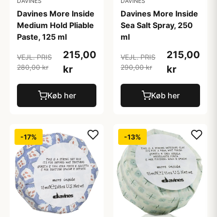
DAVINES
DAVINES
Davines More Inside
Davines More Inside
Medium Hold Pliable
Sea Salt Spray, 250
Paste, 125 ml
ml
215,00
215,00
VEJL. PRIS
VEJL. PRIS
280,00 kr
290,00 kr
kr
kr
Køb her
Køb her
-17%
-13%