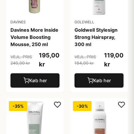
DAVINES
GOLDWELL
Davines More Inside
Goldwell Stylesign
Volume Boosting
Strong Hairspray,
Mousse, 250 ml
300 ml
195,00
119,00
VEJL. PRIS
VEJL. PRIS
240,00 kr
184,00 kr
kr
kr
Køb her
Køb her
-35%
-30%