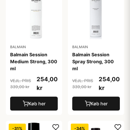
BALMAIN
BALMAIN
Balmain Session
Balmain Session
Medium Strong, 300
Spray Strong, 300
ml
ml
254,00
254,00
VEJL. PRIS
VEJL. PRIS
339,00 kr
339,00 kr
kr
kr
Køb her
Køb her
-31%
-34%