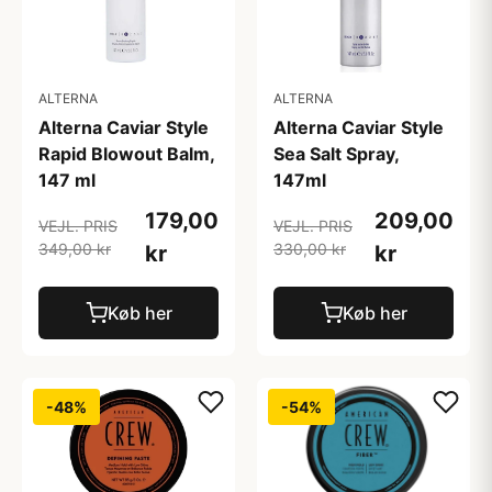
ALTERNA
ALTERNA
Alterna Caviar Style
Alterna Caviar Style
Rapid Blowout Balm,
Sea Salt Spray,
147 ml
147ml
179,00
209,00
VEJL. PRIS
VEJL. PRIS
349,00 kr
330,00 kr
kr
kr
Køb her
Køb her
-48%
-54%