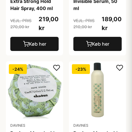
Extra Strong Hold
Invisible Serum, 50
Hair Spray, 400 ml
ml
219,00
189,00
VEJL. PRIS
VEJL. PRIS
270,00 kr
210,00 kr
kr
kr
Køb her
Køb her
-24%
-23%
DAVINES
DAVINES