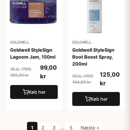
GOLDWELL
GOLDWELL
Goldwell StyleSign
Goldwell StyleSign
Lagoom Jam, 150ml
Root Boost Spray,
200ml
99,00
VEJL. PRIS
125,00
189,00 kr
kr
VEJL. PRIS
184,00 kr
kr
Køb her
Køb her
1
2
3
…
5
Næste »