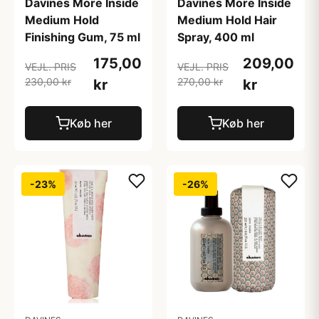
Davines More Inside
Davines More Inside
Medium Hold
Medium Hold Hair
Finishing Gum, 75 ml
Spray, 400 ml
175,00
209,00
VEJL. PRIS
VEJL. PRIS
230,00 kr
270,00 kr
kr
kr
Køb her
Køb her
-23%
-26%