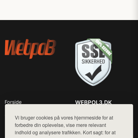
Forside
WEBPOL3.DK
Produkter
Tlf. 78768672
Top Rabatter
Vi bruger cookies på vores hjemmeside for at
Mail:
hej@want.dk
Blog
forbedre din oplevelse, vise mere relevant
Kontakt
indhold og analysere trafikken. Kort sagt: for at
Cookie- og privatlivspolitik