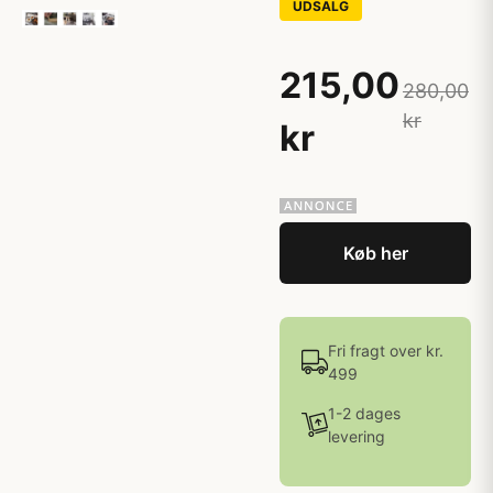
UDSALG
215,00
280,00
kr
kr
Køb her
Fri fragt over kr.
499
1-2 dages
levering