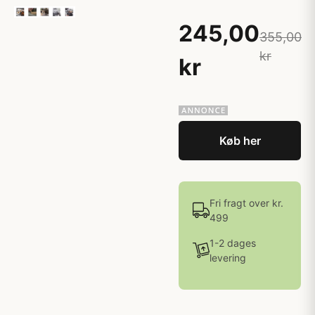
245,00
355,00
kr
kr
Køb her
Fri fragt over kr.
499
1-2 dages
levering