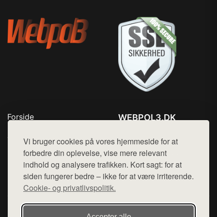
Forside
WEBPOL3.DK
Produkter
Tlf. 78768672
Top Rabatter
Vi bruger cookies på vores hjemmeside for at
Mail:
hej@want.dk
Blog
forbedre din oplevelse, vise mere relevant
Kontakt
indhold og analysere trafikken. Kort sagt: for at
Cookie- og privatlivspolitik
siden fungerer bedre – ikke for at være irriterende.
Cookie- og privatlivspolitik.
Denne side er en del af want.dk, der udgiver en række
Accepter alle