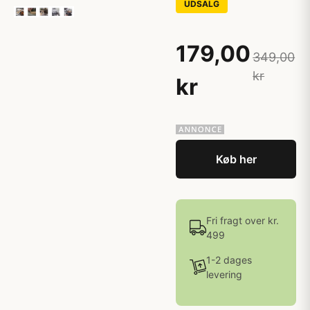
UDSALG
179,00
349,00
kr
kr
Køb her
Fri fragt over kr.
499
1-2 dages
levering