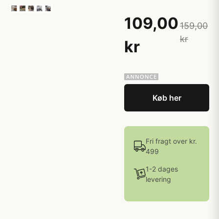
109,00
159,00
kr
kr
Køb her
Fri fragt over kr.
499
1-2 dages
levering