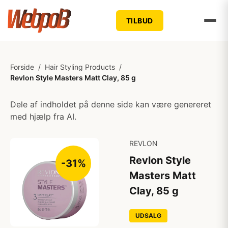
TILBUD
Forside
/
Hair Styling Products
/
Revlon Style Masters Matt Clay, 85 g
Dele af indholdet på denne side kan være genereret
med hjælp fra AI.
REVLON
Revlon Style
-31%
Masters Matt
Clay, 85 g
UDSALG