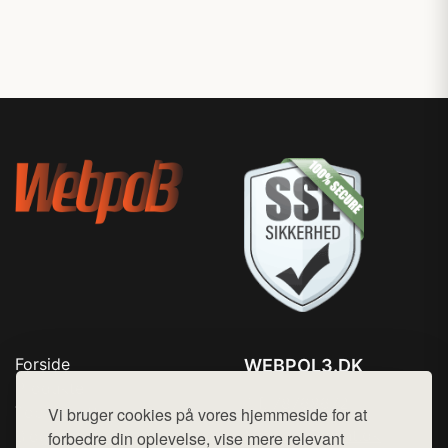
Forside
WEBPOL3.DK
Produkter
Tlf. 78768672
Top Rabatter
Vi bruger cookies på vores hjemmeside for at
Mail:
hej@want.dk
Blog
forbedre din oplevelse, vise mere relevant