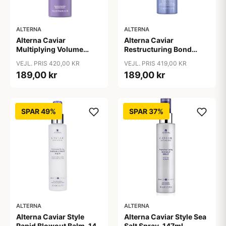
ALTERNA
ALTERNA
Alterna Caviar
Alterna Caviar
Multiplying Volume
Restructuring Bond
Styling Mousse, 232 g
Repair Leave-In Heat
VEJL. PRIS 420,00 KR
VEJL. PRIS 419,00 KR
Protection Spray, 125 ml
189,00 kr
189,00 kr
SPAR 49%
SPAR 37%
ALTERNA
ALTERNA
Alterna Caviar Style
Alterna Caviar Style Sea
Rapid Blowout Balm, 147
Salt Spray, 147ml