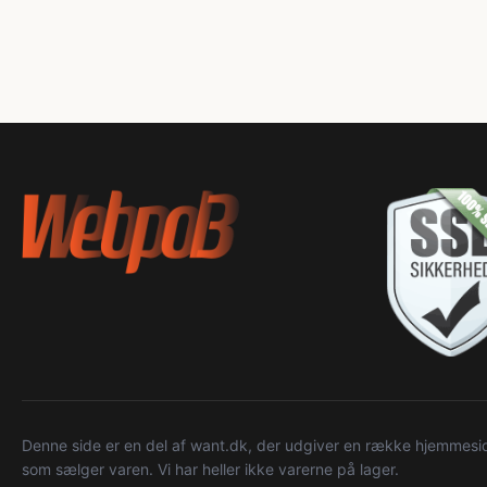
Denne side er en del af want.dk, der udgiver en række hjemmeside
som sælger varen. Vi har heller ikke varerne på lager.