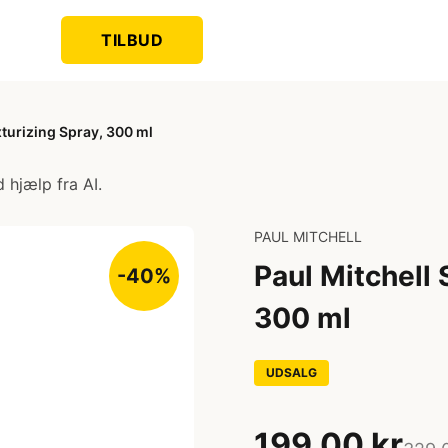
TILBUD
xturizing Spray, 300 ml
 hjælp fra AI.
PAUL MITCHELL
Paul Mitchell 
-40%
300 ml
UDSALG
199,00 kr