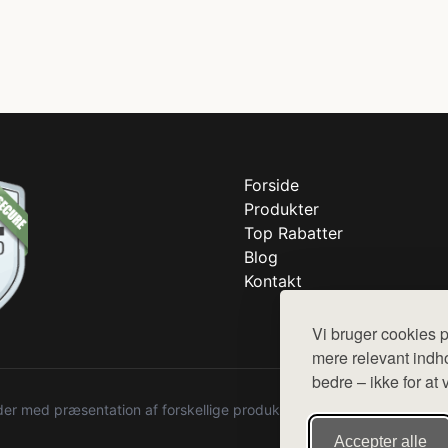
Forside
Produkter
Top Rabatter
Blog
Kontakt
Vi bruger cookies p
mere relevant indho
bedre – ikke for at 
r med præsentation af forskellige produkter fra diverse webshops. De
Accepter alle