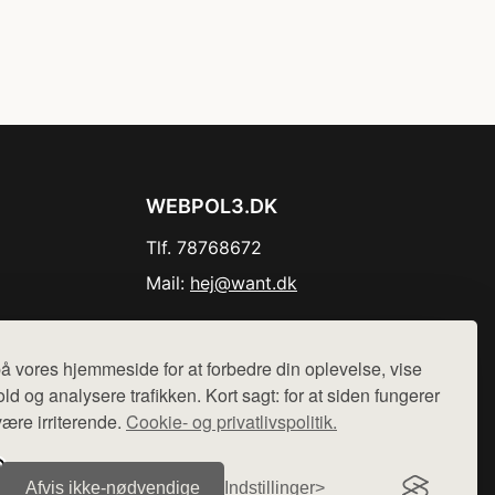
WEBPOL3.DK
Tlf. 78768672
Mail:
hej@want.dk
Cookie- og privatlivspolitik
å vores hjemmeside for at forbedre din oplevelse, vise
ld og analysere trafikken. Kort sagt: for at siden fungerer
være irriterende.
Cookie- og privatlivspolitik.
r sælges ikke varer fra denne side - vi henviser til de shops,
Afvis ikke‑nødvendige
Indstillinger