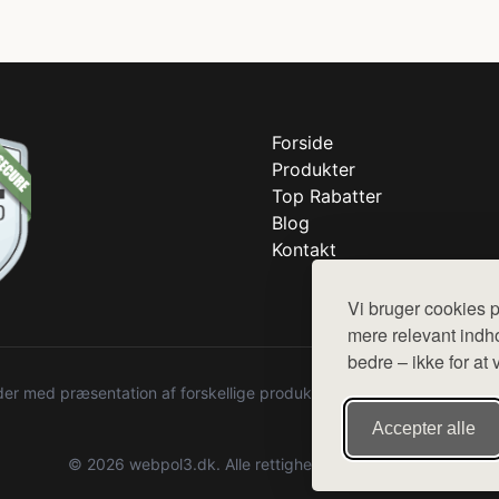
Forside
Produkter
Top Rabatter
Blog
Kontakt
Vi bruger cookies p
mere relevant indho
bedre – ikke for at 
r med præsentation af forskellige produkter fra diverse webshops. De
Accepter alle
© 2026 webpol3.dk. Alle rettigheder forbeholdes.