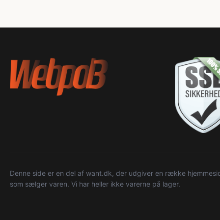
Denne side er en del af want.dk, der udgiver en række hjemmeside
som sælger varen. Vi har heller ikke varerne på lager.