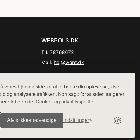
WEBPOL3.DK
Tlf. 78768672
Mail:
hej@want.dk
Cookie- og privatlivspolitik
å vores hjemmeside for at forbedre din oplevelse, vise
ld og analysere trafikken. Kort sagt: for at siden fungerer
være irriterende.
Cookie- og privatlivspolitik.
r sælges ikke varer fra denne side - vi henviser til de shops,
Afvis ikke‑nødvendige
Indstillinger