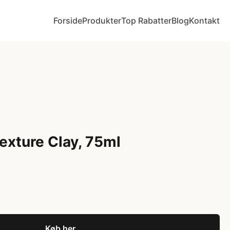
Forside
Produkter
Top Rabatter
Blog
Kontakt
exture Clay, 75ml
Køb her