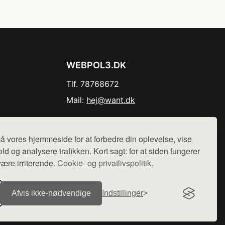
WEBPOL3.DK
Tlf. 78768672
Mail:
hej@want.dk
Cookie- og privatlivspolitik
å vores hjemmeside for at forbedre din oplevelse, vise
ld og analysere trafikken. Kort sagt: for at siden fungerer
være irriterende.
Cookie- og privatlivspolitik.
r sælges ikke varer fra denne side - vi henviser til de shops,
Afvis ikke‑nødvendige
Indstillinger