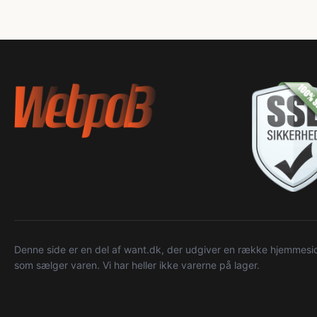
Denne side er en del af want.dk, der udgiver en række hjemmeside
som sælger varen. Vi har heller ikke varerne på lager.