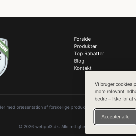
Forside
Produkter
Top Rabatter
Blog
Kontakt
Vi bruger cookies p
mere relevant indho
bedre – ikke for at 
r med præsentation af forskellige produkter fra diverse webshops. De
Accepter alle
© 2026 webpol3.dk. Alle rettigheder forbeholdes.