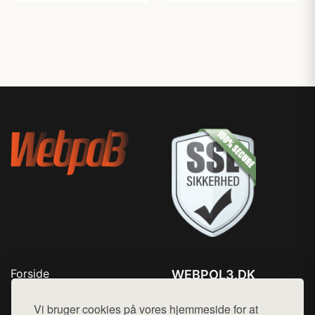
Forside
WEBPOL3.DK
Produkter
Tlf. 78768672
Top Rabatter
Vi bruger cookies på vores hjemmeside for at