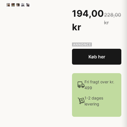
194,00
228,00
kr
kr
Køb her
Fri fragt over kr.
499
1-2 dages
levering