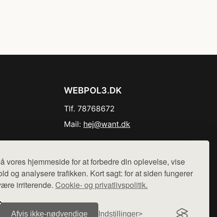
WEBPOL3.DK
Tlf. 78768672
Mail:
hej@want.dk
Cookie- og privatlivspolitik
å vores hjemmeside for at forbedre din oplevelse, vise
ld og analysere trafikken. Kort sagt: for at siden fungerer
være irriterende.
Cookie- og privatlivspolitik.
r sælges ikke varer fra denne side - vi henviser til de shops,
Afvis ikke‑nødvendige
Indstillinger