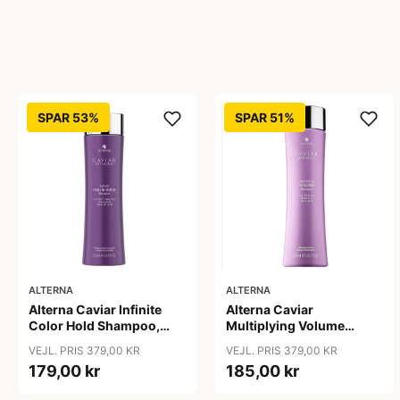
SPAR 53%
SPAR 51%
ALTERNA
ALTERNA
Alterna Caviar Infinite
Alterna Caviar
Color Hold Shampoo,
Multiplying Volume
250 ml
Shampoo, 250ml
VEJL. PRIS 379,00 KR
VEJL. PRIS 379,00 KR
179,00 kr
185,00 kr