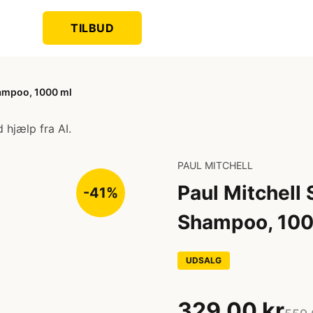
TILBUD
ampoo, 1000 ml
 hjælp fra AI.
PAUL MITCHELL
Paul Mitchell
-41%
Shampoo, 100
UDSALG
329,00 kr