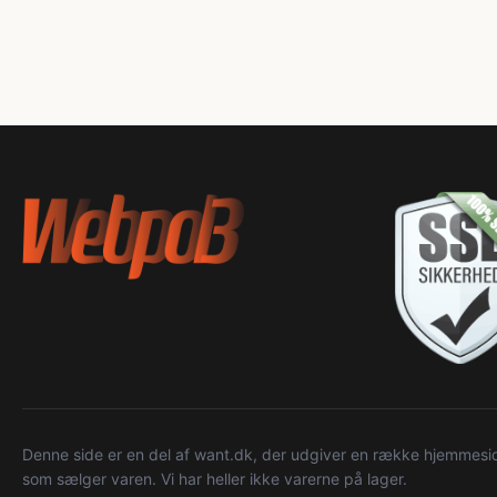
Denne side er en del af want.dk, der udgiver en række hjemmeside
som sælger varen. Vi har heller ikke varerne på lager.