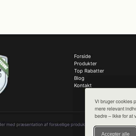
Forside
Produkter
Top Rabatter
Blog
Kontakt
Vi bruger cookies p
mere relevant indho
bedre – ikke for at 
r med præsentation af forskellige produkter fra diverse webshops. De
Accepter alle