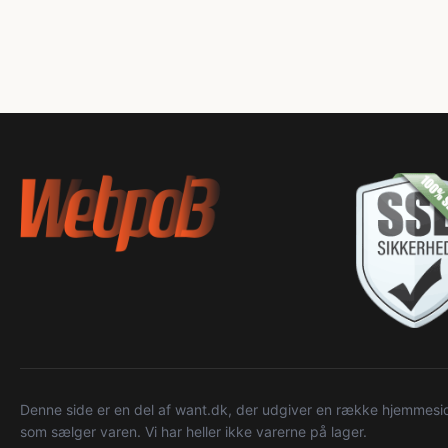
Denne side er en del af want.dk, der udgiver en række hjemmeside
som sælger varen. Vi har heller ikke varerne på lager.