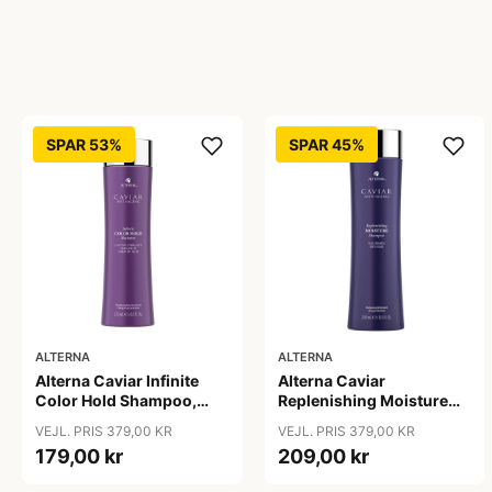
SPAR 53%
SPAR 45%
ALTERNA
ALTERNA
Alterna Caviar Infinite
Alterna Caviar
Color Hold Shampoo,
Replenishing Moisture
250 ml
Shampoo, 250ml
VEJL. PRIS 379,00 KR
VEJL. PRIS 379,00 KR
179,00 kr
209,00 kr