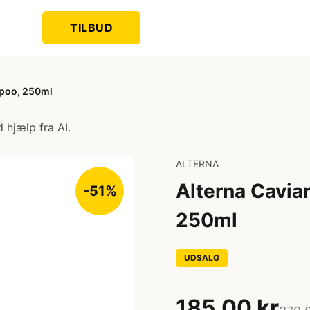
TILBUD
mpoo, 250ml
 hjælp fra AI.
ALTERNA
Alterna Cavia
-51%
250ml
UDSALG
185,00 kr