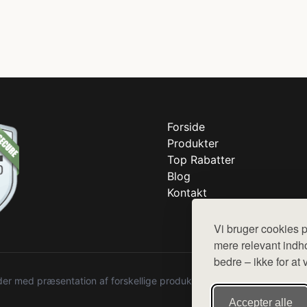
Forside
Produkter
Top Rabatter
Blog
Kontakt
Vi bruger cookies p
mere relevant indho
bedre – ikke for at 
r med præsentation af forskellige produkter fra diverse webshops. De
Accepter alle