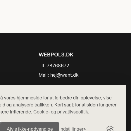
WEBPOL3.DK
Tlf. 78768672
Mail:
hej@want.dk
Cookie- og privatlivspolitik
å vores hjemmeside for at forbedre din oplevelse, vise
ld og analysere trafikken. Kort sagt: for at siden fungerer
være irriterende.
Cookie- og privatlivspolitik.
r sælges ikke varer fra denne side - vi henviser til de shops,
Afvis ikke‑nødvendige
Indstillinger