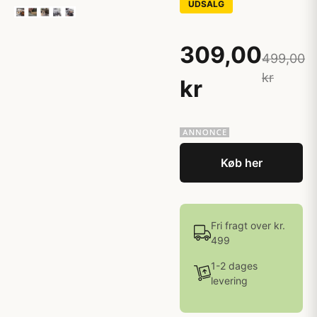
UDSALG
309,00
499,00
kr
kr
Køb her
Fri fragt over kr.
499
1-2 dages
levering