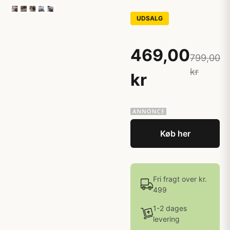
UDSALG
469,00
799,00
kr
kr
Køb her
Fri fragt over kr.
499
1-2 dages
levering