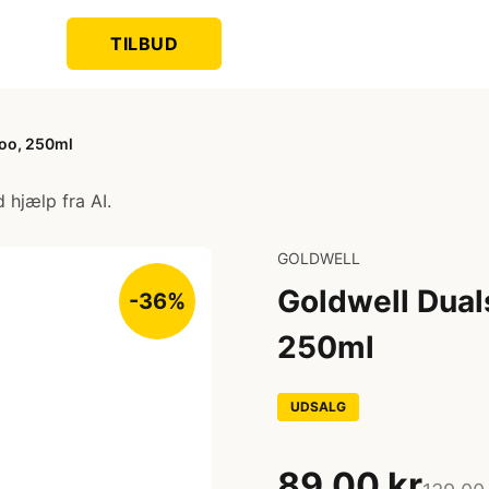
TILBUD
oo, 250ml
 hjælp fra AI.
GOLDWELL
Goldwell Dual
-36%
250ml
UDSALG
89,00 kr