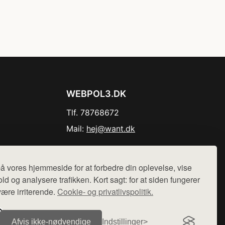
WEBPOL3.DK
Tlf. 78768672
Mail:
hej@want.dk
Cookie- og privatlivspolitik
å vores hjemmeside for at forbedre din oplevelse, vise
ld og analysere trafikken. Kort sagt: for at siden fungerer
være irriterende.
Cookie- og privatlivspolitik.
r sælges ikke varer fra denne side - vi henviser til de shops,
Afvis ikke‑nødvendige
Indstillinger