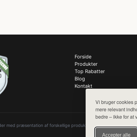
Forside
Produkter
Top Rabatter
Blog
Kontakt
Vi bruger cookies p
mere relevant indho
bedre – ikke for at 
r med præsentation af forskellige produkter fra diverse webshops. De
Accepter alle