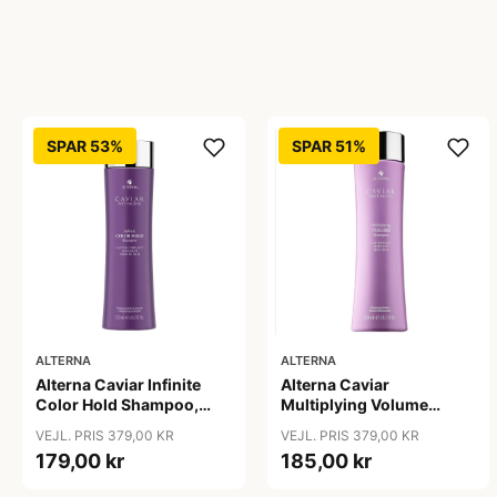
SPAR 53%
SPAR 51%
ALTERNA
ALTERNA
Alterna Caviar Infinite
Alterna Caviar
Color Hold Shampoo,
Multiplying Volume
250 ml
Shampoo, 250ml
VEJL. PRIS 379,00 KR
VEJL. PRIS 379,00 KR
179,00 kr
185,00 kr