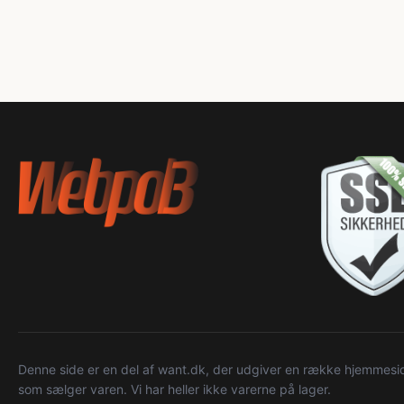
Denne side er en del af want.dk, der udgiver en række hjemmeside
som sælger varen. Vi har heller ikke varerne på lager.