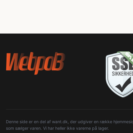
Denne side er en del af want.dk, der udgiver en række hjemmeside
som sælger varen. Vi har heller ikke varerne på lager.