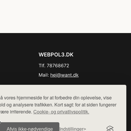
WEBPOL3.DK
Tlf. 78768672
Mail:
hej@want.dk
Cookie- og privatlivspolitik
å vores hjemmeside for at forbedre din oplevelse, vise
ld og analysere trafikken. Kort sagt: for at siden fungerer
være irriterende.
Cookie- og privatlivspolitik.
r sælges ikke varer fra denne side - vi henviser til de shops,
Afvis ikke‑nødvendige
Indstillinger