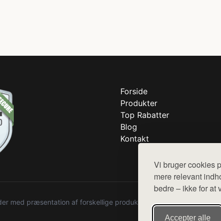
Forside
Produkter
Top Rabatter
Blog
Kontakt
Vi bruger cookies p
mere relevant indho
bedre – ikke for at 
r med præsentation af forskellige produkter fra diverse webshops. De
Accepter alle