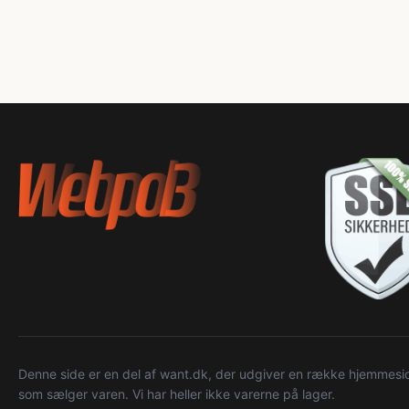
Denne side er en del af want.dk, der udgiver en række hjemmeside
som sælger varen. Vi har heller ikke varerne på lager.