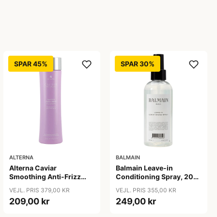
SPAR 45%
SPAR 30%
ALTERNA
BALMAIN
Alterna Caviar
Balmain Leave-in
Smoothing Anti-Frizz
Conditioning Spray, 200
Conditioner, 250 ml
ml
VEJL. PRIS 379,00 KR
VEJL. PRIS 355,00 KR
209,00 kr
249,00 kr