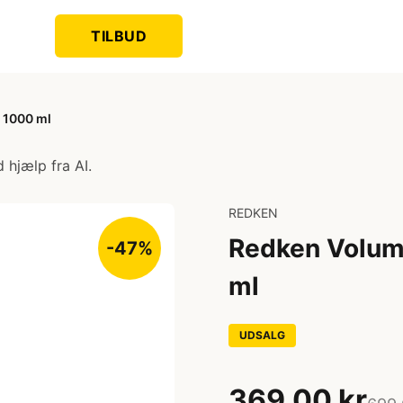
TILBUD
 1000 ml
 hjælp fra AI.
REDKEN
Redken Volume
-47%
ml
UDSALG
369,00 kr