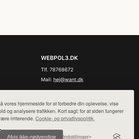
WEBPOL3.DK
Tlf. 78768672
Mail:
hej@want.dk
Cookie- og privatlivspolitik
å vores hjemmeside for at forbedre din oplevelse, vise
ld og analysere trafikken. Kort sagt: for at siden fungerer
være irriterende.
Cookie- og privatlivspolitik.
r sælges ikke varer fra denne side - vi henviser til de shops,
Afvis ikke‑nødvendige
Indstillinger