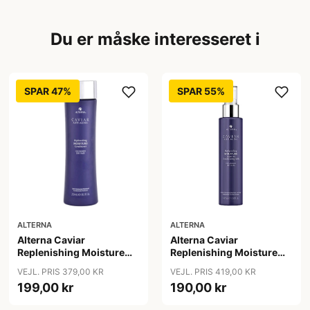
Du er måske interesseret i
SPAR 47%
SPAR 55%
ALTERNA
ALTERNA
Alterna Caviar
Alterna Caviar
Replenishing Moisture
Replenishing Moisture
Conditioner, 250 ml
Leave-in Conditioning
VEJL. PRIS 379,00 KR
VEJL. PRIS 419,00 KR
Milk, 147 ml
199,00 kr
190,00 kr