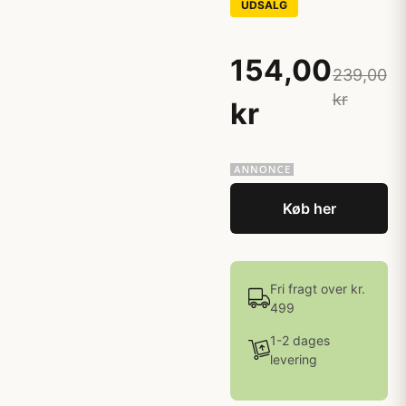
UDSALG
154,00
239,00
kr
kr
Køb her
Fri fragt over kr.
499
1-2 dages
levering