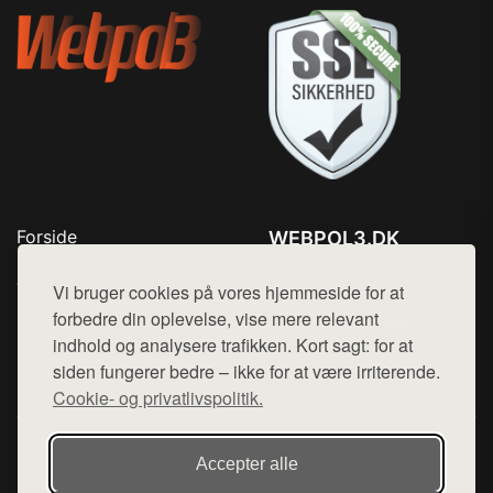
Forside
WEBPOL3.DK
Produkter
Tlf. 78768672
Top Rabatter
Vi bruger cookies på vores hjemmeside for at
Mail:
hej@want.dk
Blog
forbedre din oplevelse, vise mere relevant
Kontakt
indhold og analysere trafikken. Kort sagt: for at
Cookie- og privatlivspolitik
siden fungerer bedre – ikke for at være irriterende.
Cookie- og privatlivspolitik.
Denne side er en del af want.dk, der udgiver en række
Accepter alle
hjemmesider med præsentation af forskellige produkter fra