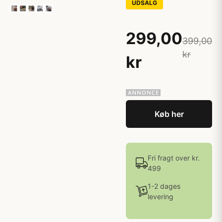
UDSALG
299,00
399,00
kr
kr
Køb her
Fri fragt over kr.
499
1-2 dages
levering