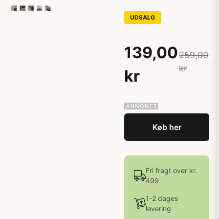
UDSALG
139,00
259,00
kr
kr
Køb her
Fri fragt over kr.
499
1-2 dages
levering