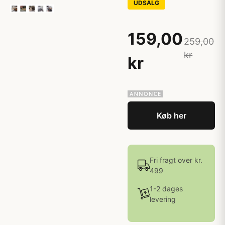
UDSALG
159,00
259,00
kr
kr
Køb her
Fri fragt over kr.
499
1-2 dages
levering