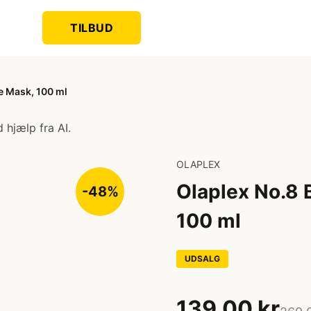
TILBUD
e Mask, 100 ml
 hjælp fra AI.
OLAPLEX
Olaplex No.8 
-48%
100 ml
UDSALG
139,00 kr