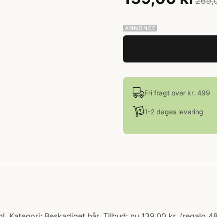
269,
Fri fragt over kr. 499
1-2 dages levering
. Kategori: Beskadiget hår. Tilbud: nu 139.00 kr. (regalo 4