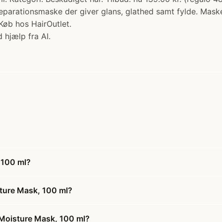
parationsmaske der giver glans, glathed samt fylde. Masken
Køb hos HairOutlet.
 hjælp fra AI.
 100 ml?
sture Mask, 100 ml?
 Moisture Mask, 100 ml?