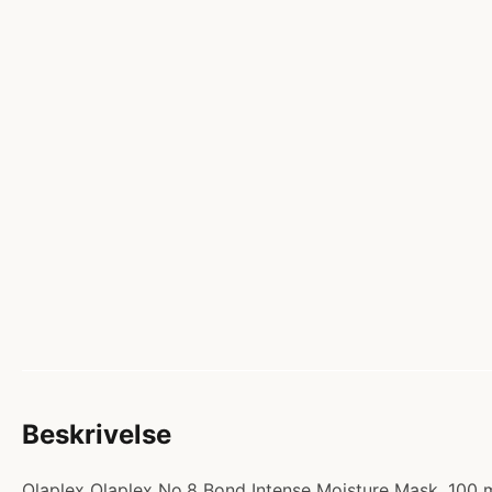
Beskrivelse
Olaplex Olaplex No.8 Bond Intense Moisture Mask, 100 ml