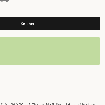
00 kr
Køb her
8% fra 269.00 kr.) Olaplex No.8 Bond Intense Moisture