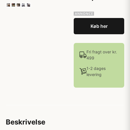
Køb her
Fri fragt over kr.
499
1-2 dages
levering
Beskrivelse