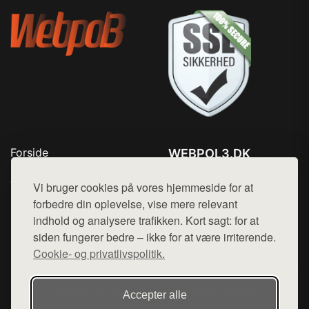
Forside
WEBPOL3.DK
Produkter
Tlf. 78768672
Top Rabatter
Vi bruger cookies på vores hjemmeside for at
Mail:
hej@want.dk
Blog
forbedre din oplevelse, vise mere relevant
Kontakt
indhold og analysere trafikken. Kort sagt: for at
Cookie- og privatlivspolitik
siden fungerer bedre – ikke for at være irriterende.
Cookie- og privatlivspolitik.
Denne side er en del af want.dk, der udgiver en række
Accepter alle
hjemmesider med præsentation af forskellige produkter fra