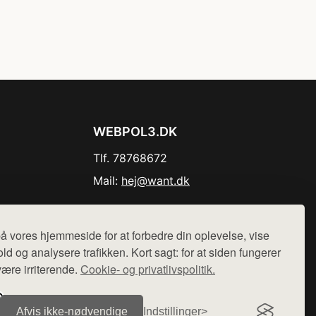
WEBPOL3.DK
Tlf. 78768672
Mail:
hej@want.dk
Cookie- og privatlivspolitik
å vores hjemmeside for at forbedre din oplevelse, vise
ld og analysere trafikken. Kort sagt: for at siden fungerer
være irriterende.
Cookie- og privatlivspolitik.
r sælges ikke varer fra denne side - vi henviser til de shops,
Afvis ikke‑nødvendige
Indstillinger