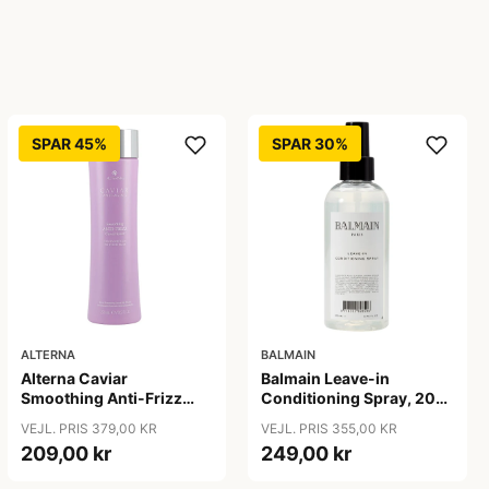
SPAR 45%
SPAR 30%
ALTERNA
BALMAIN
Alterna Caviar
Balmain Leave-in
Smoothing Anti-Frizz
Conditioning Spray, 200
Conditioner, 250 ml
ml
VEJL. PRIS 379,00 KR
VEJL. PRIS 355,00 KR
209,00 kr
249,00 kr