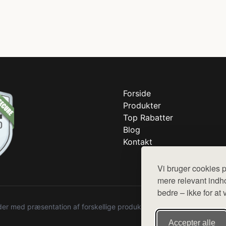
Forside
Produkter
Top Rabatter
Blog
Kontakt
Vi bruger cookies p
mere relevant indho
bedre – ikke for at 
r med præsentation af forskellige produkter fra diverse webshops. De
Accepter alle