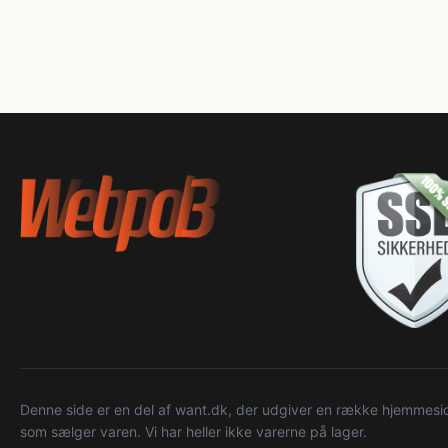
Denne side er en del af want.dk, der udgiver en række hjemmeside
som sælger varen. Vi har heller ikke varerne på lager.