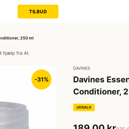
TILBUD
nditioner, 250 ml
 hjælp fra AI.
DAVINES
Davines Essen
-31%
Conditioner, 
UDSALG
189,00 kr