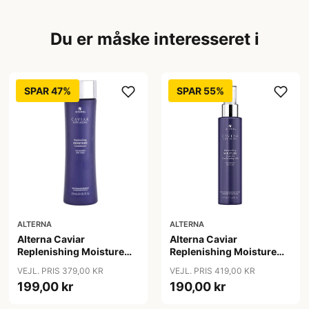
Du er måske interesseret i
SPAR 47%
SPAR 55%
ALTERNA
ALTERNA
Alterna Caviar
Alterna Caviar
Replenishing Moisture
Replenishing Moisture
Conditioner, 250 ml
Leave-in Conditioning
VEJL. PRIS 379,00 KR
VEJL. PRIS 419,00 KR
Milk, 147 ml
199,00 kr
190,00 kr