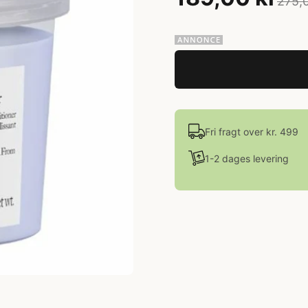
275,0
Fri fragt over kr. 499
1-2 dages levering