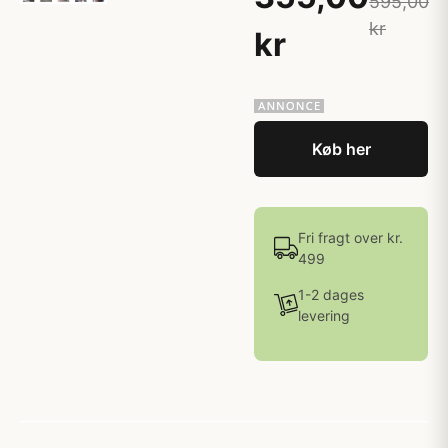
595,00
kr
kr
Køb her
Fri fragt over kr.
499
1-2 dages
levering