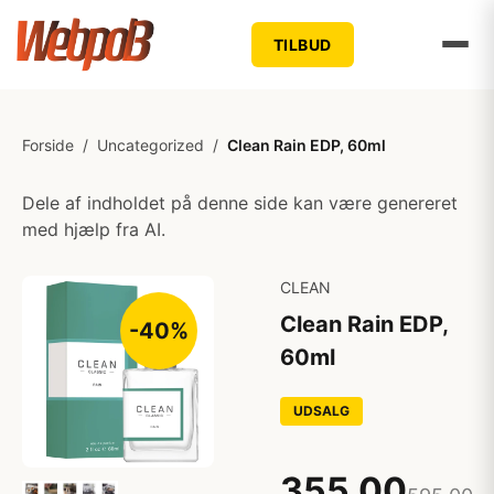
TILBUD
Forside
/
Uncategorized
/
Clean Rain EDP, 60ml
Dele af indholdet på denne side kan være genereret
med hjælp fra AI.
CLEAN
Clean Rain EDP,
-40%
60ml
UDSALG
355,00