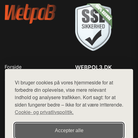
Forside
WEBPOL3.DK
Produkter
Tlf. 78768672
Top Rabatter
Vi bruger cookies på vores hjemmeside for at
Mail:
hej@want.dk
Blog
forbedre din oplevelse, vise mere relevant
Kontakt
indhold og analysere trafikken. Kort sagt: for at
Cookie- og privatlivspolitik
siden fungerer bedre – ikke for at være irriterende.
Cookie- og privatlivspolitik.
Denne side er en del af want.dk, der udgiver en række
Accepter alle
hjemmesider med præsentation af forskellige produkter fra