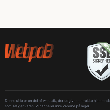
Denne side er en del af want.dk, der udgiver en række hjemmeside
som sælger varen. Vi har heller ikke varerne på lager.