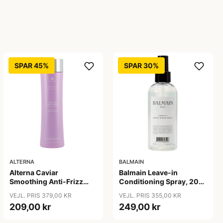
SPAR 45%
SPAR 30%
ALTERNA
BALMAIN
Alterna Caviar
Balmain Leave-in
Smoothing Anti-Frizz
Conditioning Spray, 200
Conditioner, 250 ml
ml
VEJL. PRIS 379,00 KR
VEJL. PRIS 355,00 KR
209,00 kr
249,00 kr