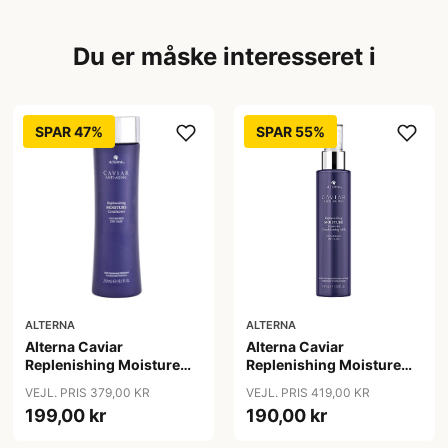
Du er måske interesseret i
SPAR 47%
SPAR 55%
ALTERNA
ALTERNA
Alterna Caviar
Alterna Caviar
Replenishing Moisture
Replenishing Moisture
Conditioner, 250 ml
Leave-in Conditioning
VEJL. PRIS 379,00 KR
VEJL. PRIS 419,00 KR
Milk, 147 ml
199,00 kr
190,00 kr