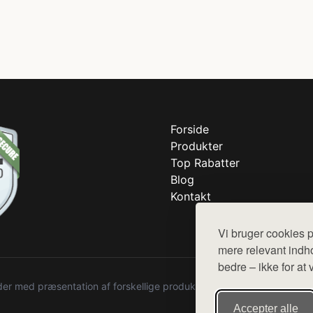
Forside
Produkter
Top Rabatter
Blog
Kontakt
Vi bruger cookies p
mere relevant indho
bedre – ikke for at 
r med præsentation af forskellige produkter fra diverse webshops. De
Accepter alle