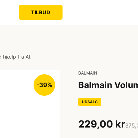
TILBUD
 hjælp fra AI.
BALMAIN
Balmain Volum
-39%
UDSALG
229,00 kr
375,