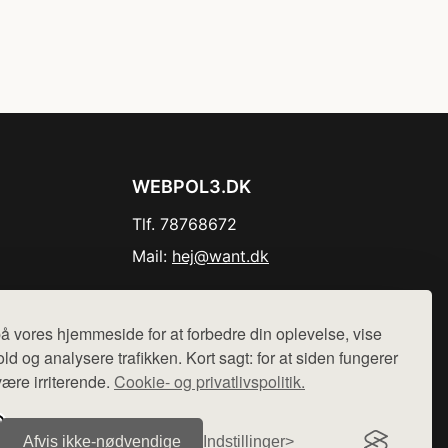
WEBPOL3.DK
Tlf. 78768672
Mail:
hej@want.dk
Cookie- og privatlivspolitik
å vores hjemmeside for at forbedre din oplevelse, vise
ld og analysere trafikken. Kort sagt: for at siden fungerer
være irriterende.
Cookie- og privatlivspolitik.
r sælges ikke varer fra denne side - vi henviser til de shops,
Afvis ikke‑nødvendige
Indstillinger