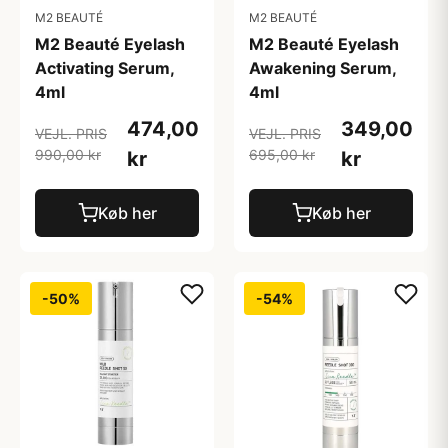
M2 BEAUTÉ
M2 BEAUTÉ
M2 Beauté Eyelash
M2 Beauté Eyelash
Activating Serum,
Awakening Serum,
4ml
4ml
474,00
349,00
VEJL. PRIS
VEJL. PRIS
990,00 kr
695,00 kr
kr
kr
Køb her
Køb her
-50%
-54%