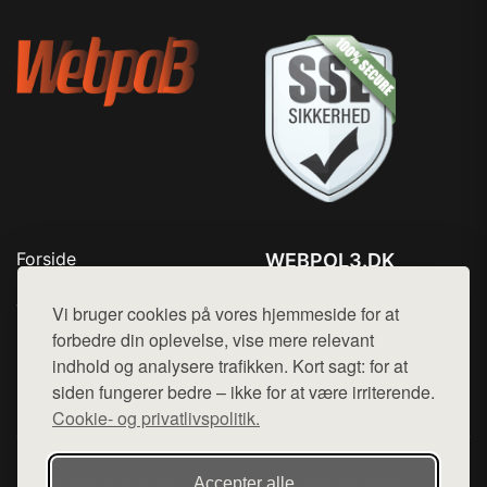
Forside
WEBPOL3.DK
Produkter
Tlf. 78768672
Top Rabatter
Vi bruger cookies på vores hjemmeside for at
Mail:
hej@want.dk
Blog
forbedre din oplevelse, vise mere relevant
Kontakt
indhold og analysere trafikken. Kort sagt: for at
Cookie- og privatlivspolitik
siden fungerer bedre – ikke for at være irriterende.
Cookie- og privatlivspolitik.
Denne side er en del af want.dk, der udgiver en række
Accepter alle