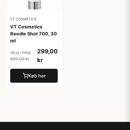
VT COSMETICS
VT Cosmetics
Reedle Shot 700, 30
ml
299,00
VEJL. PRIS
699,00 kr
kr
Køb her