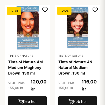
-23%
-25%
TINTS OF NATURE
TINTS OF NATURE
Tints of Nature 4M
Tints of Nature 4N
Medium Maghony
Natural Medium
Brown, 130 ml
Brown, 130 ml
120,00
116,00
VEJL. PRIS
VEJL. PRIS
155,00 kr
155,00 kr
kr
kr
Køb her
Køb her