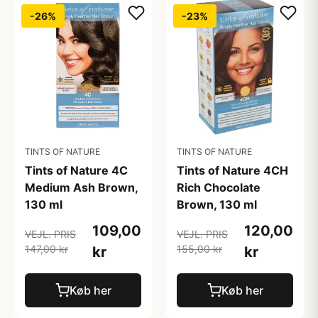
-26%
-23%
TINTS OF NATURE
TINTS OF NATURE
Tints of Nature 4C
Tints of Nature 4CH
Medium Ash Brown,
Rich Chocolate
130 ml
Brown, 130 ml
109,00
120,00
VEJL. PRIS
VEJL. PRIS
147,00 kr
155,00 kr
kr
kr
Køb her
Køb her