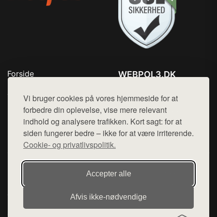
Forside
WEBPOL3.DK
Produkter
Tlf. 78768672
Top Rabatter
Vi bruger cookies på vores hjemmeside for at
Mail:
hej@want.dk
Blog
forbedre din oplevelse, vise mere relevant
Kontakt
indhold og analysere trafikken. Kort sagt: for at
Cookie- og privatlivspolitik
siden fungerer bedre – ikke for at være irriterende.
Cookie- og privatlivspolitik.
Denne side er en del af want.dk, der udgiver en række
Accepter alle
hjemmesider med præsentation af forskellige produkter fra
diverse webshops. Der sælges ikke varer fra denne side - vi
Afvis ikke‑nødvendige
henviser til de shops, som sælger varen. Vi har heller ikke
varerne på lager.