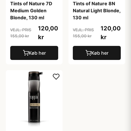
Tints of Nature 7D
Tints of Nature 8N
Medium Golden
Natural Light Blonde,
Blonde, 130 ml
130 ml
120,00
120,00
VEJL. PRIS
VEJL. PRIS
155,00 kr
155,00 kr
kr
kr
Køb her
Køb her