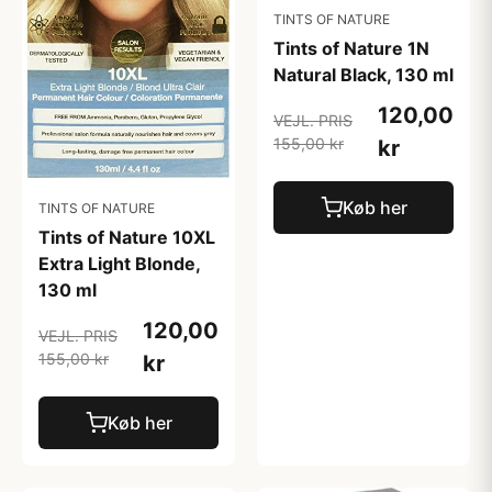
TINTS OF NATURE
Tints of Nature 1N
Natural Black, 130 ml
120,00
VEJL. PRIS
155,00 kr
kr
Køb her
TINTS OF NATURE
Tints of Nature 10XL
Extra Light Blonde,
130 ml
120,00
VEJL. PRIS
155,00 kr
kr
Køb her