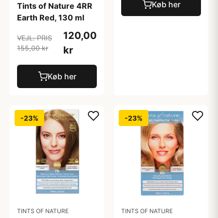
Køb her
Tints of Nature 4RR
Earth Red, 130 ml
120,00
VEJL. PRIS
155,00 kr
kr
Køb her
-23%
-23%
TINTS OF NATURE
TINTS OF NATURE