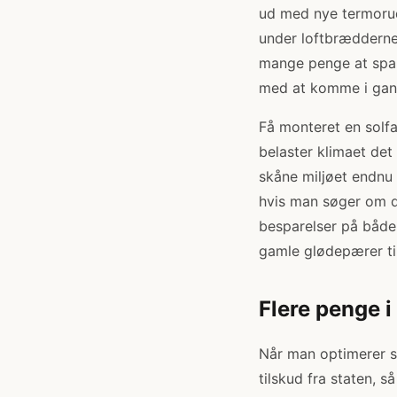
ud med nye termorud
under loftbrædderne
mange penge at spare
med at komme i gang
Få monteret en solfa
belaster klimaet de
skåne miljøet endnu 
hvis man søger om de
besparelser på både
gamle glødepærer til
Flere penge i
Når man optimerer s
tilskud fra staten, 