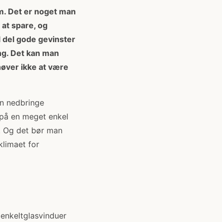
rum. Det er noget man
 at spare, og
l del gode gevinster
ng. Det kan man
høver ikke at være
an nedbringe
e på en meget enkel
. Og det bør man
klimaet for
 enkeltglasvinduer