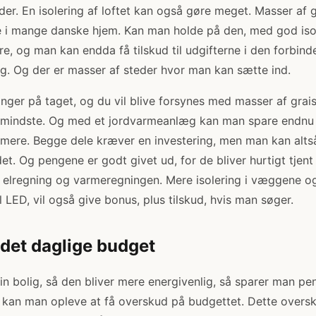
er. En isolering af loftet kan også gøre meget. Masser af 
 i mange danske hjem. Kan man holde på den, med god isole
, og man kan endda få tilskud til udgifterne i den forbinde
. Og der er masser af steder hvor man kan sætte ind.
nger på taget, og du vil blive forsynes med masser af grais
t mindste. Og med et jordvarmeanlæg kan man spare endnu 
mere. Begge dele kræver en investering, men man kan altså 
t. Og pengene er godt givet ud, for de bliver hurtigt tjent 
 elregning og varmeregningen. Mere isolering i væggene og
 LED, vil også give bonus, plus tilskud, hvis man søger.
 det daglige budget
in bolig, så den bliver mere energivenlig, så sparer man p
så kan man opleve at få overskud på budgettet. Dette oversk