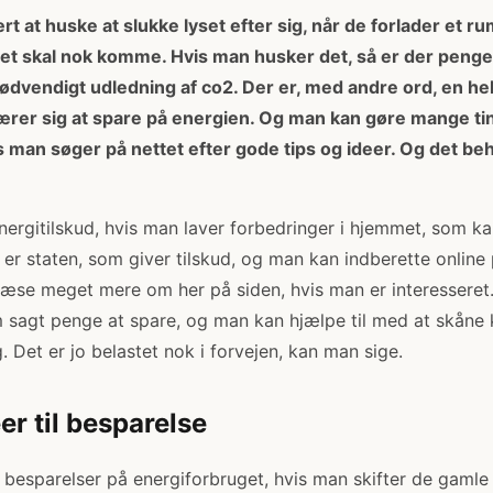
rt at huske at slukke lyset efter sig, når de forlader et 
 det skal nok komme. Hvis man husker det, så er der penge
nødvendigt udledning af co2. Der er, med andre ord, en he
lærer sig at spare på energien. Og man kan gøre mange ti
is man søger på nettet efter gode tips og ideer. Og det be
nergitilskud, hvis man laver forbedringer i hjemmet, som k
 er staten, som giver tilskud, og man kan indberette onlin
æse meget mere om her på siden, hvis man er interesseret
 sagt penge at spare, og man kan hjælpe til med at skåne 
. Det er jo belastet nok i forvejen, kan man sige.
er til besparelse
besparelser på energiforbruget, hvis man skifter de gamle